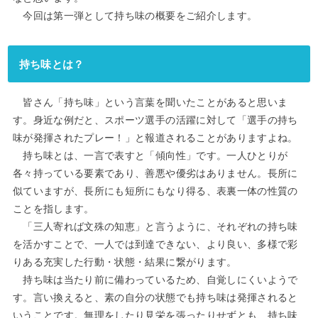
今回は第一弾として持ち味の概要をご紹介します。
持ち味とは？
皆さん「持ち味」という言葉を聞いたことがあると思いま
す。身近な例だと、スポーツ選手の活躍に対して「選手の持ち
味が発揮されたプレー！」と報道されることがありますよね。
持ち味とは、一言で表すと「傾向性」です。一人ひとりが
各々持っている要素であり、善悪や優劣はありません。長所に
似ていますが、長所にも短所にもなり得る、表裏一体の性質の
ことを指します。
「三人寄れば文殊の知恵」と言うように、それぞれの持ち味
を活かすことで、一人では到達できない、より良い、多様で彩
りある充実した行動・状態・結果に繋がります。
持ち味は当たり前に備わっているため、自覚しにくいようで
す。言い換えると、素の自分の状態でも持ち味は発揮されると
いうことです。無理をしたり見栄を張ったりせずとも、持ち味